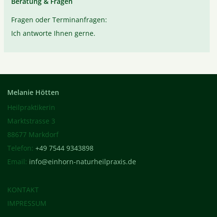
Beratung & Fragen
Fragen oder Terminanfragen:
Ich antworte Ihnen gerne.
Melanie Hötten
Heilpraktikerin
Marktstrasse 3
88677 Markdorf
Telefon:
+49 7544 9343898
Email:
info@einhorn-naturheilpraxis.de
KONTAKT
IMPRESSUM